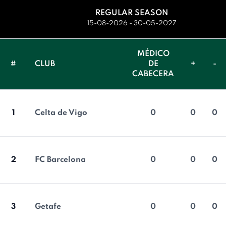
REGULAR SEASON
15-08-2026 - 30-05-2027
MÉDICO
#
CLUB
DE
+
-
CABECERA
1
Celta de Vigo
0
0
0
2
FC Barcelona
0
0
0
3
Getafe
0
0
0