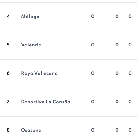
4
Málaga
0
0
0
5
Valencia
0
0
0
6
Rayo Vallecano
0
0
0
7
Deportivo La Coruña
0
0
0
8
Osasuna
0
0
0