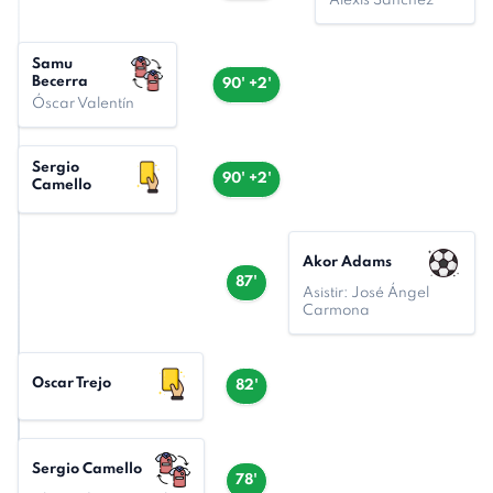
Alexis Sánchez
Samu
Becerra
90' +2'
Óscar Valentín
Sergio
90' +2'
Camello
Akor Adams
87'
Asistir: José Ángel
Carmona
Oscar Trejo
82'
Sergio Camello
78'