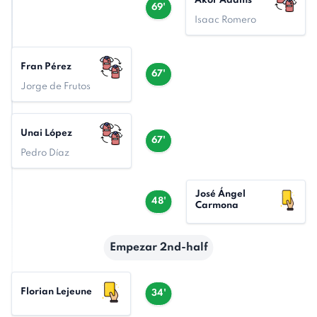
Akor Adams
69'
Isaac Romero
Fran Pérez
67'
Jorge de Frutos
Unai López
67'
Pedro Díaz
José Ángel
48'
Carmona
Empezar 2nd-half
Florian Lejeune
34'