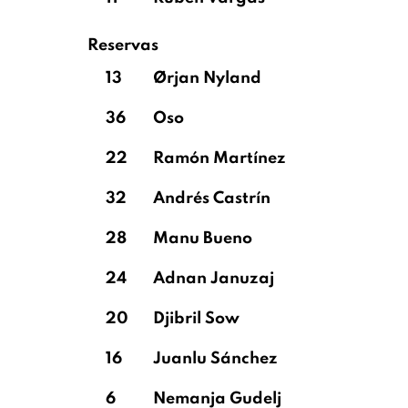
Reservas
13
Ørjan Nyland
36
Oso
22
Ramón Martínez
32
Andrés Castrín
28
Manu Bueno
24
Adnan Januzaj
20
Djibril Sow
16
Juanlu Sánchez
6
Nemanja Gudelj