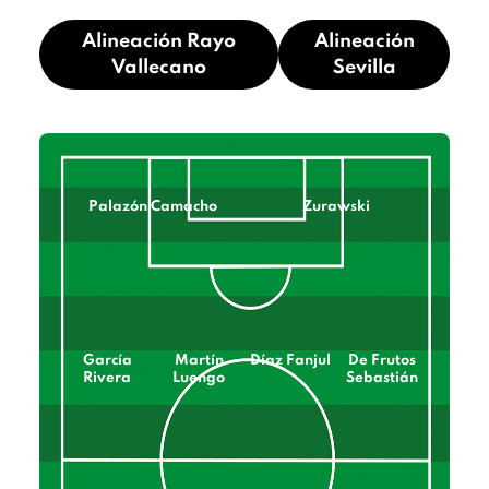
Alineación Rayo
Alineación
Vallecano
Sevilla
Palazón Camacho
Zurawski
García
Martín
Díaz Fanjul
De Frutos
Rivera
Luengo
Sebastián