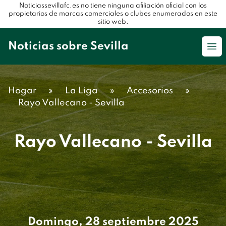
Noticiassevillafc.es no tiene ninguna afiliación oficial con los
propietarios de marcas comerciales o clubes enumerados en este
sitio web.
Noticias sobre Sevilla
Op
Hogar
»
La Liga
»
Accesorios
»
Rayo Vallecano - Sevilla
Rayo Vallecano - Sevilla
Domingo, 28 septiembre 2025