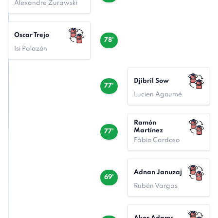
Alexandre Zurawski
Oscar Trejo
78'
Isi Palazón
Djibril Sow
77'
Lucien Agoumé
Ramón
Martínez
77'
Fábio Cardoso
Adnan Januzaj
69'
Rubén Vargas