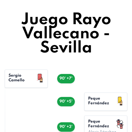
Juego Rayo
Vallecano -
Sevilla
Sergio
90' +7'
Camello
Peque
90' +5'
Fernández
Peque
Fernández
90' +3'