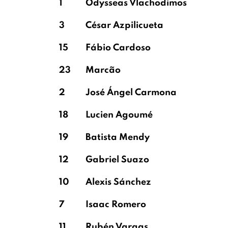
1
Odysseas Vlachodimos
3
César Azpilicueta
15
Fábio Cardoso
23
Marcão
2
José Ángel Carmona
18
Lucien Agoumé
19
Batista Mendy
12
Gabriel Suazo
10
Alexis Sánchez
7
Isaac Romero
11
Rubén Vargas