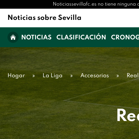
Noticiassevillafc.es no tiene ninguna 
Noticias sobre Sevilla
NOTICIAS
CLASIFICACIÓN
CRONO
Hogar
»
La Liga
»
Accesorios
»
Real
Re