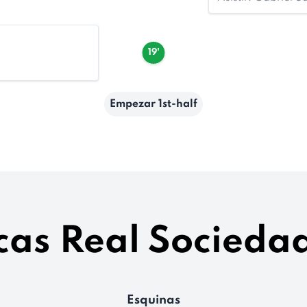
19'
Empezar 1st-half
cas Real Sociedad
Esquinas