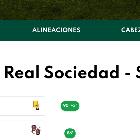
ALINEACIONES
CABE
Real Sociedad - 
90' +3'
86'