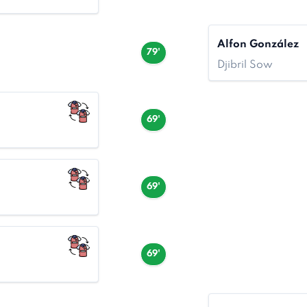
Alfon González
79'
Djibril Sow
69'
69'
69'