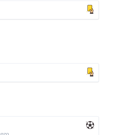
Suazo