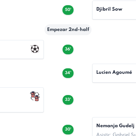
Djibril Sow
50'
Empezar 2nd-half
36'
Lucien Agoumé
34'
33'
Nemanja Gudelj
30'
Asistir: Gabriel 