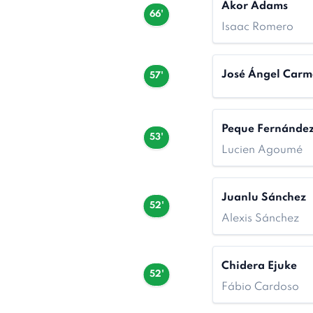
Akor Adams
66'
Isaac Romero
José Ángel Car
57'
Peque Fernánde
53'
Lucien Agoumé
Juanlu Sánchez
52'
Alexis Sánchez
Chidera Ejuke
52'
Fábio Cardoso