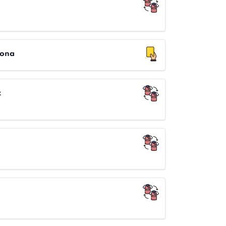
mona
z